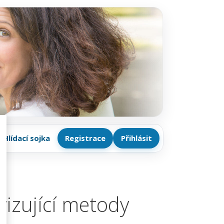
Hlídací sojka
Registrace
Přihlásit
vizující metody