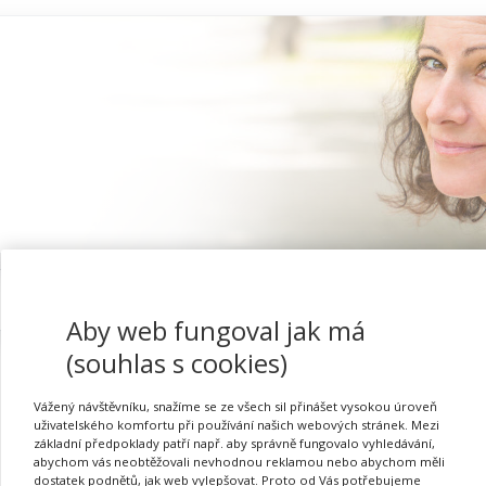
Proč se registrovat
Aby web fungoval jak má
(souhlas s cookies)
Vážený návštěvníku, snažíme se ze všech sil přinášet vysokou úroveň
Výuka, která vtáhne: Akti
uživatelského komfortu při používání našich webových stránek. Mezi
základní předpoklady patří např. aby správně fungovalo vyhledávání,
abychom vás neobtěžovali nevhodnou reklamou nebo abychom měli
dostatek podnětů, jak web vylepšovat. Proto od Vás potřebujeme