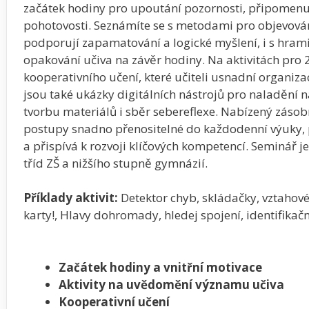
začátek hodiny pro upoutání pozornosti, připomenutí
pohotovosti. Seznámíte se s metodami pro objevování
podporují zapamatování a logické myšlení, i s hra
opakování učiva na závěr hodiny. Na aktivitách pro 
kooperativního učení, které učiteli usnadní organizac
jsou také ukázky digitálních nástrojů pro naladění na
tvorbu materiálů i sběr sebereflexe. Nabízený zásob
postupy snadno přenositelné do každodenní výuky, 
a přispívá k rozvoji klíčových kompetencí. Seminář j
tříd ZŠ a nižšího stupně gymnázií.
Příklady aktivit:
Detektor chyb, skládačky, vztahov
karty!, Hlavy dohromady, hledej spojení, identifikačn
Začátek hodiny a vnitřní motivace
Aktivity na uvědomění významu učiva
Kooperativní učení