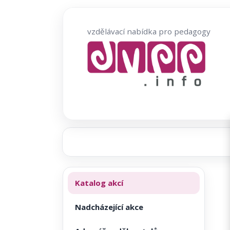
Přeskočit
na
vzdělávací nabídka pro pedagogy
obsah
Katalog akcí
Nadcházející akce