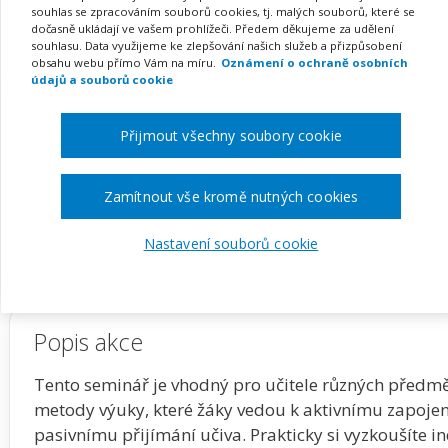
prakticky
souhlas se zpracováním souborů cookies, tj. malých souborů, které se
dočasně ukládají ve vašem prohlížeči. Předem děkujeme za udělení
souhlasu. Data využijeme ke zlepšování našich služeb a přizpůsobení
obsahu webu přímo Vám na míru.
Oznámení o ochraně osobních
údajů a souborů cookie
Pořádá
Zřetel, s.r.o.
Přijmout všechny soubory cookie
TERMÍN
MÍSTO
17. 09. 2026
Praha
Zamítnout vše kromě nutných cookies
Zobrazit akci na webu pořadatele
Nastavení souborů cookie
Popis akce
Tento seminář je vhodný pro učitele různých předmět
metody výuky, které žáky vedou k aktivnímu zapojení 
pasivnímu přijímání učiva. Prakticky si vyzkoušíte in