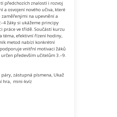
 předchozích znalostí i rozvoj
 a osvojení nového učiva, které
mi zaměřenými na upevnění a
2–4 žáky si ukážeme principy
i práce ve třídě. Součástí kurzu
 téma, efektivní řízení hodiny,
ník metod nabízí konkrétní
podporuje vnitřní motivaci žáků
e určen především učitelům 3.–9.
é páry, zástupná písmena, Ukaž
í hra, mini-kvíz