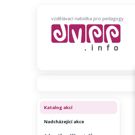
Přeskočit
na
vzdělávací nabídka pro pedagogy
obsah
Katalog akcí
Nadcházející akce