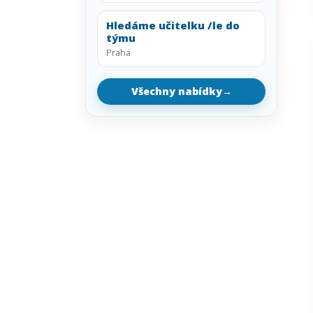
Hledáme učitelku /le do
týmu
Praha
Všechny nabídky
→