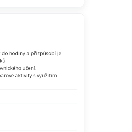
y do hodiny a přizpůsobí je
ků.
evnického učení.
árové aktivity s využitím