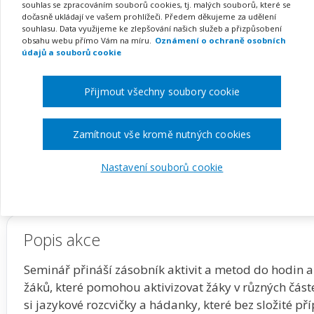
angličtiny (webinář)
souhlas se zpracováním souborů cookies, tj. malých souborů, které se
dočasně ukládají ve vašem prohlížeči. Předem děkujeme za udělení
souhlasu. Data využijeme ke zlepšování našich služeb a přizpůsobení
obsahu webu přímo Vám na míru.
Oznámení o ochraně osobních
údajů a souborů cookie
Pořádá
Zřetel, s.r.o.
Přijmout všechny soubory cookie
TERMÍN
MÍSTO
27. 01. 2027
ONLINE
Zamítnout vše kromě nutných cookies
Zobrazit akci na webu pořadatele
Nastavení souborů cookie
Popis akce
Seminář přináší zásobník aktivit a metod do hodin an
žáků, které pomohou aktivizovat žáky v různých čás
si jazykové rozcvičky a hádanky, které bez složité p