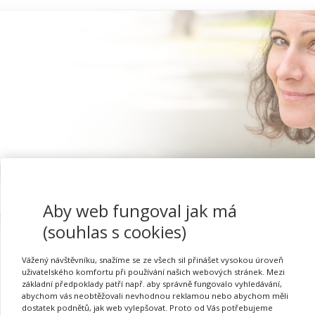
Proč se registrovat
Aby web fungoval jak má
(souhlas s cookies)
Vážený návštěvníku, snažíme se ze všech sil přinášet vysokou úroveň
uživatelského komfortu při používání našich webových stránek. Mezi
Aktivity a hry pro pouta
základní předpoklady patří např. aby správně fungovalo vyhledávání,
abychom vás neobtěžovali nevhodnou reklamou nebo abychom měli
dostatek podnětů, jak web vylepšovat. Proto od Vás potřebujeme