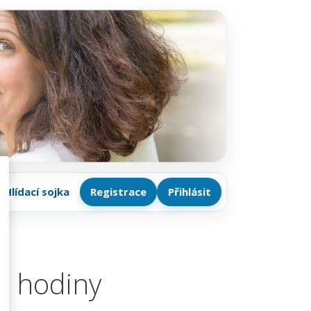
Hlídací sojka
Registrace
Přihlásit
vé hodiny