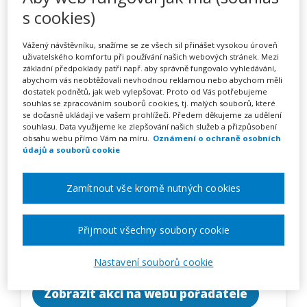
Zdravotní tělesná výchova v
s cookies)
mateřské škole (webinář)
Vážený návštěvníku, snažíme se ze všech sil přinášet vysokou úroveň
uživatelského komfortu při používání našich webových stránek. Mezi
základní předpoklady patří např. aby správně fungovalo vyhledávání,
abychom vás neobtěžovali nevhodnou reklamou nebo abychom měli
Pořádá
Zřetel, s.r.o.
dostatek podnětů, jak web vylepšovat. Proto od Vás potřebujeme
souhlas se zpracováním souborů cookies, tj. malých souborů, které
se dočasně ukládají ve vašem prohlížeči. Předem děkujeme za udělení
TERMÍN
souhlasu. Data využijeme ke zlepšování našich služeb a přizpůsobení
obsahu webu přímo Vám na míru.
Oznámení o ochraně osobních
19. 11. 2026
údajů a souborů cookie
MÍSTO
Zamítnout vše kromě nutných cookies
ONLINE
Přijmout všechny soubory cookie
CENA
1590 Kč
Nastavení souborů cookie
Zobrazit akci na webu pořadatele