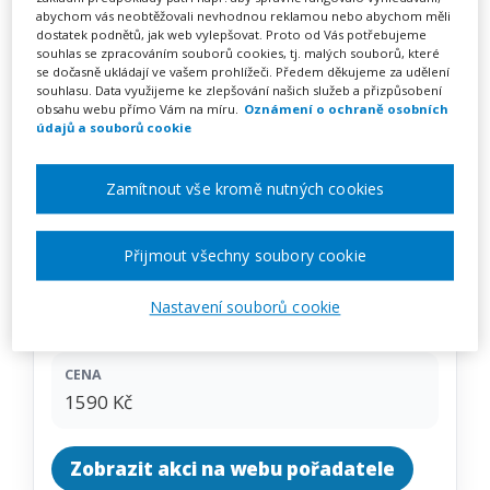
Sexuální výchova v mateřské
abychom vás neobtěžovali nevhodnou reklamou nebo abychom měli
dostatek podnětů, jak web vylepšovat. Proto od Vás potřebujeme
škole (webinář)
souhlas se zpracováním souborů cookies, tj. malých souborů, které
se dočasně ukládají ve vašem prohlížeči. Předem děkujeme za udělení
souhlasu. Data využijeme ke zlepšování našich služeb a přizpůsobení
obsahu webu přímo Vám na míru.
Oznámení o ochraně osobních
údajů a souborů cookie
Pořádá
Zřetel, s.r.o.
Zamítnout vše kromě nutných cookies
TERMÍN
04. 02. 2027
Přijmout všechny soubory cookie
MÍSTO
Nastavení souborů cookie
ONLINE
CENA
1590 Kč
Zobrazit akci na webu pořadatele