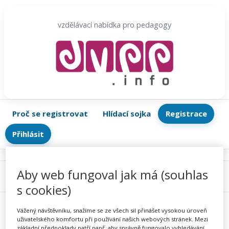
Přeskočit
na
vzdělávací nabídka pro pedagogy
obsah
Proč se registrovat
Hlídací sojka
Registrace
Přihlásit
Aby web fungoval jak má (souhlas
Menu
s cookies)
Vážený návštěvníku, snažíme se ze všech sil přinášet vysokou úroveň
uživatelského komfortu při používání našich webových stránek. Mezi
základní předpoklady patří např. aby správně fungovalo vyhledávání,