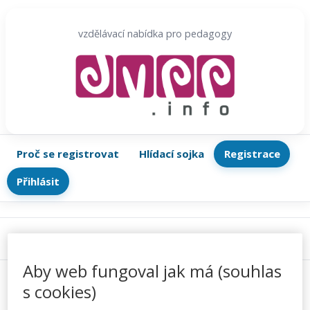
Přeskočit
na
vzdělávací nabídka pro pedagogy
obsah
Proč se registrovat
Hlídací sojka
Registrace
Přihlásit
Menu
Aby web fungoval jak má (souhlas
s cookies)