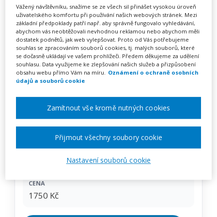
Autoevaluace školy v praxi –
Vážený návštěvníku, snažíme se ze všech sil přinášet vysokou úroveň
uživatelského komfortu při používání našich webových stránek. Mezi
interní evaluace jako nástroj
základní předpoklady patří např. aby správně fungovalo vyhledávání,
abychom vás neobtěžovali nevhodnou reklamou nebo abychom měli
rozvoje školy (webinář)
dostatek podnětů, jak web vylepšovat. Proto od Vás potřebujeme
souhlas se zpracováním souborů cookies, tj. malých souborů, které
se dočasně ukládají ve vašem prohlížeči. Předem děkujeme za udělení
souhlasu. Data využijeme ke zlepšování našich služeb a přizpůsobení
obsahu webu přímo Vám na míru.
Oznámení o ochraně osobních
Pořádá
Zřetel, s.r.o.
údajů a souborů cookie
TERMÍN
Zamítnout vše kromě nutných cookies
18. 02. 2027
Přijmout všechny soubory cookie
MÍSTO
ONLINE
Nastavení souborů cookie
CENA
1750 Kč