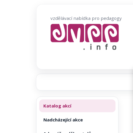
Přeskočit
na
vzdělávací nabídka pro pedagogy
obsah
Katalog akcí
Nadcházející akce