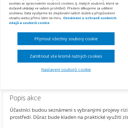
(webinář)
souhlas se zpracováním souborů cookies, tj. malých souborů, které se
dočasně ukládají ve vašem prohlížeči. Předem děkujeme za udělení
souhlasu. Data využijeme ke zlepšování našich služeb a přizpůsobení
obsahu webu přímo Vám na míru.
Oznámení o ochraně osobních
údajů a souborů cookie
Pořádá
Zřetel, s.r.o.
Přijmout všechny soubory cookie
TERMÍN
MÍSTO
01. 12. 2026
ONLINE
Zamítnout vše kromě nutných cookies
Zobrazit akci na webu pořadatele
Nastavení souborů cookie
Popis akce
Účastníci budou seznámeni s vybranými projevy rizi
prostředí. Důraz bude kladen na praktické využití zí