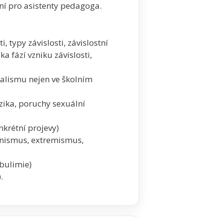
í pro asistenty pedagoga.
i, typy závislosti, závislostní
ka fází vzniku závislosti,
alismu nejen ve školním
izika, poruchy sexuální
nkrétní projevy)
inismus, extremismus,
bulimie)
.