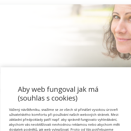
Proč se registrovat
Aby web fungoval jak má
(souhlas s cookies)
Vážený návštěvníku, snažíme se ze všech sil přinášet vysokou úroveň
Rizikové chování pro as
uživatelského komfortu při používání našich webových stránek. Mezi
základní předpoklady patří např. aby správně fungovalo vyhledávání,
abychom vás neobtěžovali nevhodnou reklamou nebo abychom měli
dostatek podnětů, jak web vylepšovat. Proto od Vás potřebujeme