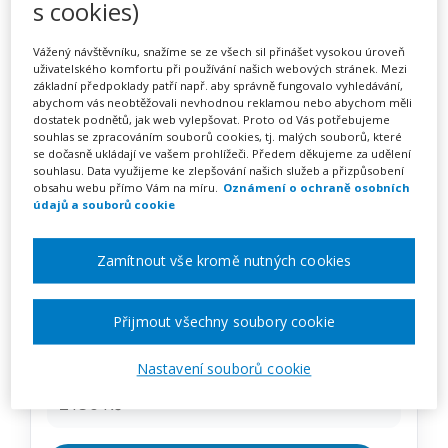
s cookies)
Pohyb v praxi: Od her až po
kondiční trénink – Inspirace
Vážený návštěvníku, snažíme se ze všech sil přinášet vysokou úroveň
uživatelského komfortu při používání našich webových stránek. Mezi
pro MŠ, ZŠ i SŠ
základní předpoklady patří např. aby správně fungovalo vyhledávání,
abychom vás neobtěžovali nevhodnou reklamou nebo abychom měli
dostatek podnětů, jak web vylepšovat. Proto od Vás potřebujeme
souhlas se zpracováním souborů cookies, tj. malých souborů, které
se dočasně ukládají ve vašem prohlížeči. Předem děkujeme za udělení
Pořádá
Zřetel, s.r.o.
souhlasu. Data využijeme ke zlepšování našich služeb a přizpůsobení
obsahu webu přímo Vám na míru.
Oznámení o ochraně osobních
údajů a souborů cookie
TERMÍN
14. 01. 2027
Zamítnout vše kromě nutných cookies
MÍSTO
Přijmout všechny soubory cookie
Moravskoslezský
Nastavení souborů cookie
CENA
2150 Kč