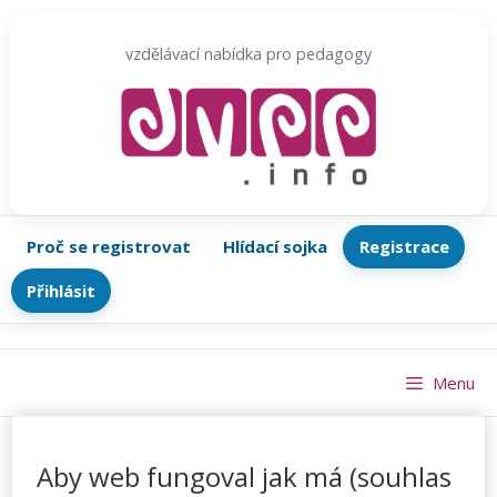
Přeskočit
na
vzdělávací nabídka pro pedagogy
obsah
Proč se registrovat
Hlídací sojka
Registrace
Přihlásit
Menu
Aby web fungoval jak má (souhlas