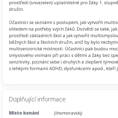
prostředí (snoezelen) uplatnitelné pro žáky 1. stupn
družin.
Účastníci se seznámí s postupem, jak vytvořit multis
ohledem na potřeby svých žáků. Dozvědí se také, ja
prostředí základních škol a jak vytvořit multismyslo
běžných škol a školních družin, aniž by bylo nezbyt
multisenzorické místnosti. Účastníci pak budou moci 
smyslového vnímání při práci s dětmi a žáky bez sp
senzitivity, poznání sebe i druhých a zlepšení týmov
s lehkými formami ADHD, dysfunkcemi apod., kteří j
Doplňující informace
Místo konání
Jihomoravský