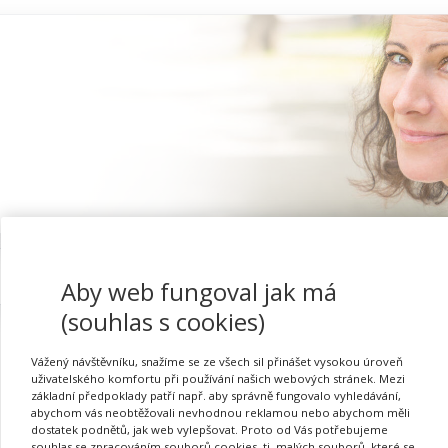
Proč se registrovat
Aby web fungoval jak má
(souhlas s cookies)
Vážený návštěvníku, snažíme se ze všech sil přinášet vysokou úroveň
uživatelského komfortu při používání našich webových stránek. Mezi
Tvorba multisenzorickéh
základní předpoklady patří např. aby správně fungovalo vyhledávání,
abychom vás neobtěžovali nevhodnou reklamou nebo abychom měli
dostatek podnětů, jak web vylepšovat. Proto od Vás potřebujeme
souhlas se zpracováním souborů cookies, tj. malých souborů, které se