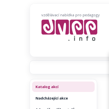
Přeskočit
na
vzdělávací nabídka pro pedagogy
obsah
Katalog akcí
Nadcházející akce