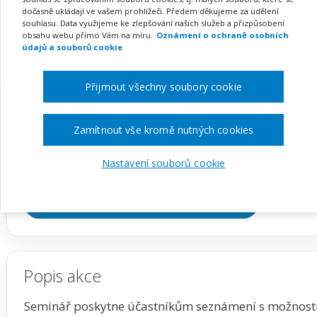
(snoezelen) a pomůcky p
dočasně ukládají ve vašem prohlížeči. Předem děkujeme za udělení
souhlasu. Data využijeme ke zlepšování našich služeb a přizpůsobení
smyslů
obsahu webu přímo Vám na míru.
Oznámení o ochraně osobních
údajů a souborů cookie
Přijmout všechny soubory cookie
Pořádá
Zřetel, s.r.o.
Zamítnout vše kromě nutných cookies
TERMÍN
MÍSTO
14. 09. 2026
Jihomoravský
Nastavení souborů cookie
Zobrazit akci na webu pořadatele
Popis akce
Seminář poskytne účastníkům seznámení s možnost