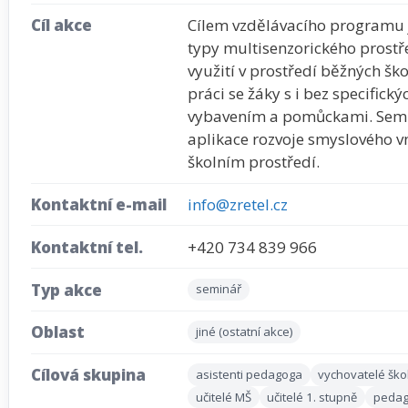
Cíl akce
Cílem vzdělávacího programu 
typy multisenzorického prostř
využití v prostředí běžných ško
práci se žáky s i bez specifick
vybavením a pomůckami. Semi
aplikace rozvoje smyslového 
školním prostředí.
Kontaktní e-mail
info@zretel.cz
Kontaktní tel.
+420 734 839 966
Typ akce
seminář
Oblast
jiné (ostatní akce)
Cílová skupina
asistenti pedagoga
vychovatelé ško
učitelé MŠ
učitelé 1. stupně
pedag