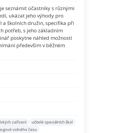
je seznámit účastníky s různými
edí, ukázat jeho výhody pro
l a školních družin, specifika při
ých potřeb, s jeho základním
nář poskytne náhled možností
vnímání především v běžném
lských zařízení
učitelé speciálních škol
ogové volného času