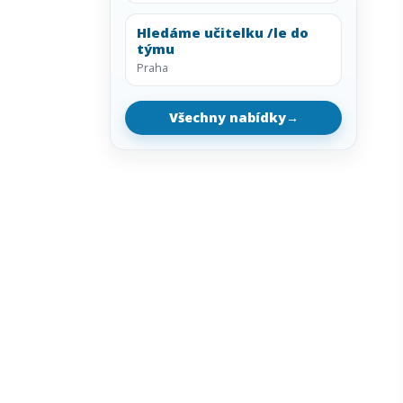
Hledáme učitelku /le do
týmu
Praha
Všechny nabídky
→