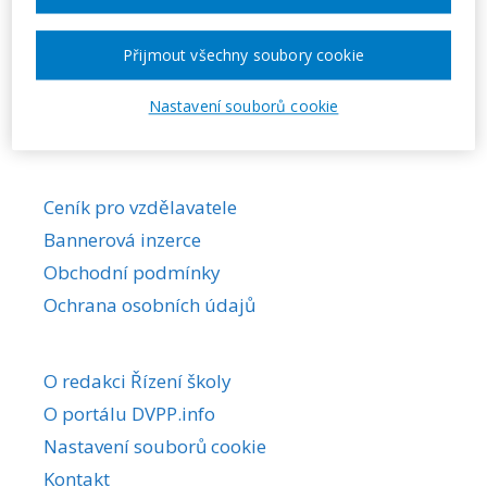
Požadovaná akce nebyla nalezena.
Přijmout všechny soubory cookie
Nastavení souborů cookie
Ceník pro vzdělavatele
Bannerová inzerce
Obchodní podmínky
Ochrana osobních údajů
O redakci Řízení školy
O portálu DVPP.info
Nastavení souborů cookie
Kontakt