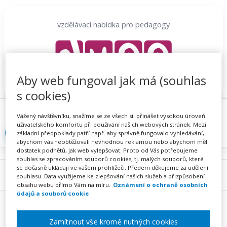
Přeskočit
na
vzdělávací nabídka pro pedagogy
obsah
Aby web fungoval jak má (souhlas
s cookies)
Proč se registrovat
Hlídací sojka
Registrace
Vážený návštěvníku, snažíme se ze všech sil přinášet vysokou úroveň
uživatelského komfortu při používání našich webových stránek. Mezi
Přihlásit
základní předpoklady patří např. aby správně fungovalo vyhledávání,
abychom vás neobtěžovali nevhodnou reklamou nebo abychom měli
dostatek podnětů, jak web vylepšovat. Proto od Vás potřebujeme
souhlas se zpracováním souborů cookies, tj. malých souborů, které
se dočasně ukládají ve vašem prohlížeči. Předem děkujeme za udělení
Menu
souhlasu. Data využijeme ke zlepšování našich služeb a přizpůsobení
obsahu webu přímo Vám na míru.
Oznámení o ochraně osobních
údajů a souborů cookie
Zamítnout vše kromě nutných cookies