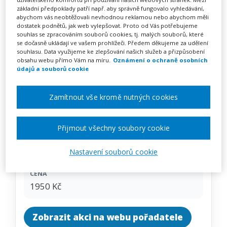
Psychické problémy dětí v
základní předpoklady patří např. aby správně fungovalo vyhledávání,
abychom vás neobtěžovali nevhodnou reklamou nebo abychom měli
současné škole (webinář)
dostatek podnětů, jak web vylepšovat. Proto od Vás potřebujeme
souhlas se zpracováním souborů cookies, tj. malých souborů, které
se dočasně ukládají ve vašem prohlížeči. Předem děkujeme za udělení
souhlasu. Data využijeme ke zlepšování našich služeb a přizpůsobení
obsahu webu přímo Vám na míru.
Oznámení o ochraně osobních
Pořádá
Zřetel, s.r.o.
údajů a souborů cookie
TERMÍN
Zamítnout vše kromě nutných cookies
11. 11. 2026
Přijmout všechny soubory cookie
MÍSTO
ONLINE
Nastavení souborů cookie
CENA
1950 Kč
Zobrazit akci na webu pořadatele