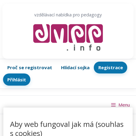
Přeskočit
na
vzdělávací nabídka pro pedagogy
obsah
Proč se registrovat
Hlídací sojka
Registrace
Přihlásit
Menu
Aby web fungoval jak má (souhlas
s cookies)