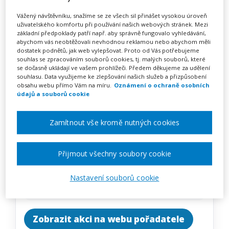
Tvořivá hra v MŠ a její
Vážený návštěvníku, snažíme se ze všech sil přinášet vysokou úroveň
začlenění do ŠVP (webinář)
uživatelského komfortu při používání našich webových stránek. Mezi
základní předpoklady patří např. aby správně fungovalo vyhledávání,
abychom vás neobtěžovali nevhodnou reklamou nebo abychom měli
dostatek podnětů, jak web vylepšovat. Proto od Vás potřebujeme
souhlas se zpracováním souborů cookies, tj. malých souborů, které
Pořádá
Zřetel, s.r.o.
se dočasně ukládají ve vašem prohlížeči. Předem děkujeme za udělení
souhlasu. Data využijeme ke zlepšování našich služeb a přizpůsobení
obsahu webu přímo Vám na míru.
Oznámení o ochraně osobních
TERMÍN
údajů a souborů cookie
19. 10. 2026
Zamítnout vše kromě nutných cookies
MÍSTO
ONLINE
Přijmout všechny soubory cookie
CENA
Nastavení souborů cookie
1950 Kč
Zobrazit akci na webu pořadatele