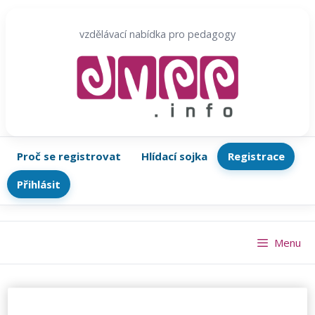
Přeskočit
na
vzdělávací nabídka pro pedagogy
obsah
Proč se registrovat
Hlídací sojka
Registrace
Přihlásit
Menu