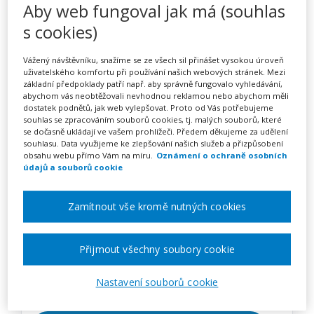
Loutka – motivující prvek v
Aby web fungoval jak má (souhlas
s cookies)
tvořivé a prožitkové práci s
dětmi (webinář)
Vážený návštěvníku, snažíme se ze všech sil přinášet vysokou úroveň
uživatelského komfortu při používání našich webových stránek. Mezi
základní předpoklady patří např. aby správně fungovalo vyhledávání,
abychom vás neobtěžovali nevhodnou reklamou nebo abychom měli
dostatek podnětů, jak web vylepšovat. Proto od Vás potřebujeme
Pořádá
Zřetel, s.r.o.
souhlas se zpracováním souborů cookies, tj. malých souborů, které
se dočasně ukládají ve vašem prohlížeči. Předem děkujeme za udělení
souhlasu. Data využijeme ke zlepšování našich služeb a přizpůsobení
TERMÍN
obsahu webu přímo Vám na míru.
Oznámení o ochraně osobních
údajů a souborů cookie
06. 11. 2026
Zamítnout vše kromě nutných cookies
MÍSTO
ONLINE
Přijmout všechny soubory cookie
CENA
1950 Kč
Nastavení souborů cookie