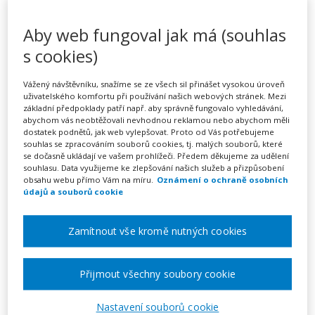
Efektivní komunikace
Aby web fungoval jak má (souhlas
s cookies)
Pořádá
Zřetel, s.r.o.
Vážený návštěvníku, snažíme se ze všech sil přinášet vysokou úroveň
uživatelského komfortu při používání našich webových stránek. Mezi
TERMÍN
základní předpoklady patří např. aby správně fungovalo vyhledávání,
20. 11. 2026
abychom vás neobtěžovali nevhodnou reklamou nebo abychom měli
dostatek podnětů, jak web vylepšovat. Proto od Vás potřebujeme
souhlas se zpracováním souborů cookies, tj. malých souborů, které
se dočasně ukládají ve vašem prohlížeči. Předem děkujeme za udělení
MÍSTO
souhlasu. Data využijeme ke zlepšování našich služeb a přizpůsobení
Moravskoslezský
obsahu webu přímo Vám na míru.
Oznámení o ochraně osobních
údajů a souborů cookie
CENA
Zamítnout vše kromě nutných cookies
2150 Kč
Přijmout všechny soubory cookie
Zobrazit akci na webu pořadatele
Nastavení souborů cookie