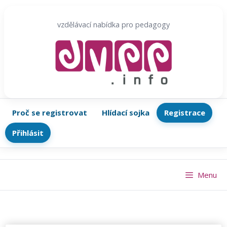
Přeskočit
na
vzdělávací nabídka pro pedagogy
obsah
Proč se registrovat
Hlídací sojka
Registrace
Přihlásit
Menu