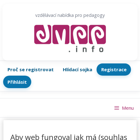
Přeskočit
na
vzdělávací nabídka pro pedagogy
obsah
Proč se registrovat
Hlídací sojka
Registrace
Přihlásit
Menu
Aby web fungoval jak má (souhlas