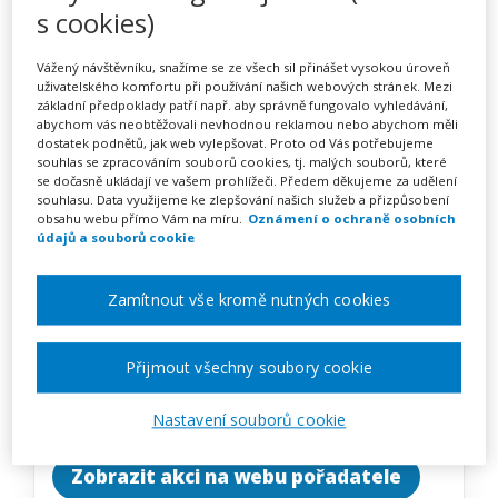
Motivační pohybové hry
s cookies)
(webinář)
Vážený návštěvníku, snažíme se ze všech sil přinášet vysokou úroveň
uživatelského komfortu při používání našich webových stránek. Mezi
základní předpoklady patří např. aby správně fungovalo vyhledávání,
abychom vás neobtěžovali nevhodnou reklamou nebo abychom měli
dostatek podnětů, jak web vylepšovat. Proto od Vás potřebujeme
Pořádá
Zřetel, s.r.o.
souhlas se zpracováním souborů cookies, tj. malých souborů, které
se dočasně ukládají ve vašem prohlížeči. Předem děkujeme za udělení
souhlasu. Data využijeme ke zlepšování našich služeb a přizpůsobení
TERMÍN
obsahu webu přímo Vám na míru.
Oznámení o ochraně osobních
30. 11. 2026
údajů a souborů cookie
MÍSTO
Zamítnout vše kromě nutných cookies
ONLINE
Přijmout všechny soubory cookie
CENA
1950 Kč
Nastavení souborů cookie
Zobrazit akci na webu pořadatele