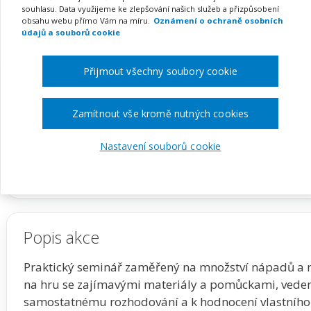
(webinář)
souhlasu. Data využijeme ke zlepšování našich služeb a přizpůsobení
obsahu webu přímo Vám na míru.
Oznámení o ochraně osobních
údajů a souborů cookie
Pořádá
Zřetel, s.r.o.
Přijmout všechny soubory cookie
TERMÍN
MÍSTO
Zamítnout vše kromě nutných cookies
01. 12. 2026
ONLINE
Nastavení souborů cookie
Zobrazit akci na webu pořadatele
Popis akce
Praktický seminář zaměřený na množství nápadů a ná
na hru se zajímavými materiály a pomůckami, vedení 
samostatnému rozhodování a k hodnocení vlastního j