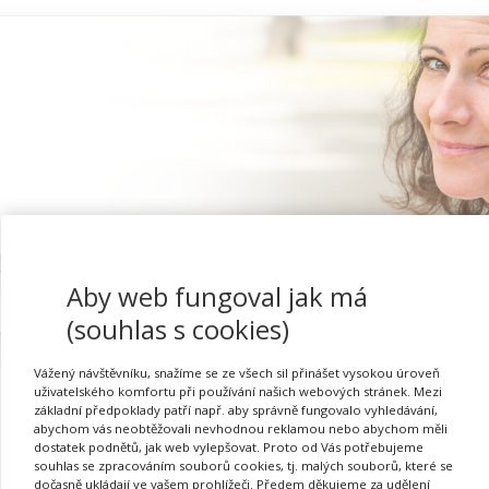
Aby web fungoval jak má
Proč se registrovat
(souhlas s cookies)
Vážený návštěvníku, snažíme se ze všech sil přinášet vysokou úroveň
uživatelského komfortu při používání našich webových stránek. Mezi
základní předpoklady patří např. aby správně fungovalo vyhledávání,
Tvořivá hra v MŠ a její z
abychom vás neobtěžovali nevhodnou reklamou nebo abychom měli
dostatek podnětů, jak web vylepšovat. Proto od Vás potřebujeme
souhlas se zpracováním souborů cookies, tj. malých souborů, které se
dočasně ukládají ve vašem prohlížeči. Předem děkujeme za udělení