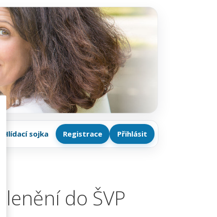
Hlídací sojka
Registrace
Přihlásit
ačlenění do ŠVP