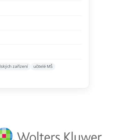
lských zařízení
učitelé MŠ