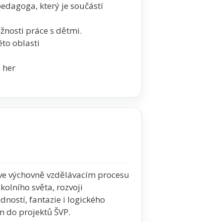
pedagoga, který je součástí
žnosti práce s dětmi.
to oblasti
 her
y ve výchovně vzdělávacím procesu
okolního světa, rozvoji
ostí, fantazie i logického
m do projektů ŠVP.