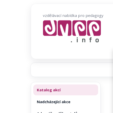
Přeskočit
na
vzdělávací nabídka pro pedagogy
obsah
Katalog akcí
Nadcházející akce