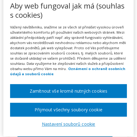
Úvod do motivačně
Aby web fungoval jak má (souhlas
intervenční práce s
s cookies)
dospívajícími (webinář)
Vážený návštěvníku, snažíme se ze všech sil přinášet vysokou úroveň
uživatelského komfortu při používání našich webových stránek. Mezi
základní předpoklady patří např. aby správně fungovalo vyhledávání,
abychom vás neobtěžovali nevhodnou reklamou nebo abychom měli
dostatek podnětů, jak web vylepšovat. Proto od Vás potřebujeme
Pořádá
Zřetel, s.r.o.
souhlas se zpracováním souborů cookies, tj. malých souborů, které
se dočasně ukládají ve vašem prohlížeči. Předem děkujeme za udělení
souhlasu. Data využijeme ke zlepšování našich služeb a přizpůsobení
TERMÍN
obsahu webu přímo Vám na míru.
Oznámení o ochraně osobních
04. 11. 2026
údajů a souborů cookie
Zamítnout vše kromě nutných cookies
MÍSTO
ONLINE
Přijmout všechny soubory cookie
CENA
1950 Kč
Nastavení souborů cookie