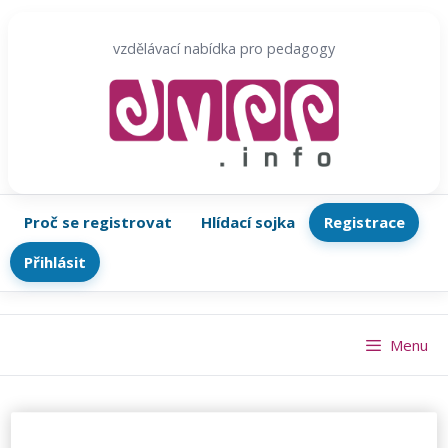
Přeskočit
na
vzdělávací nabídka pro pedagogy
obsah
Proč se registrovat
Hlídací sojka
Registrace
Přihlásit
Menu