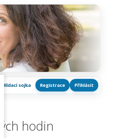
Hlídací sojka
Registrace
Přihlásit
kých hodin