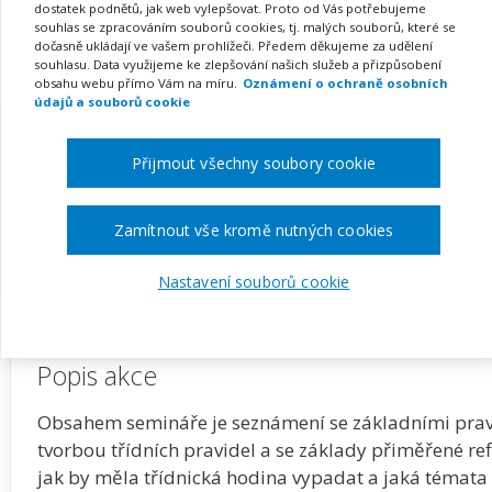
(webinář)
dostatek podnětů, jak web vylepšovat. Proto od Vás potřebujeme
souhlas se zpracováním souborů cookies, tj. malých souborů, které se
dočasně ukládají ve vašem prohlížeči. Předem děkujeme za udělení
souhlasu. Data využijeme ke zlepšování našich služeb a přizpůsobení
obsahu webu přímo Vám na míru.
Oznámení o ochraně osobních
údajů a souborů cookie
Pořádá
Zřetel, s.r.o.
Přijmout všechny soubory cookie
TERMÍN
MÍSTO
20. 01. 2027
ONLINE
Zamítnout vše kromě nutných cookies
Zobrazit akci na webu pořadatele
Nastavení souborů cookie
Popis akce
Obsahem semináře je seznámení se základními pravi
tvorbou třídních pravidel a se základy přiměřené refl
jak by měla třídnická hodina vypadat a jaká témata