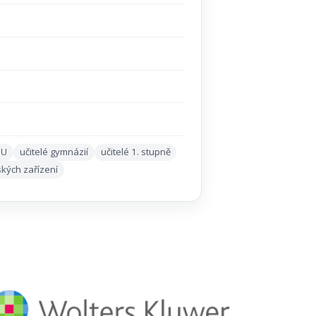
OU
učitelé gymnázií
učitelé 1. stupně
lských zařízení