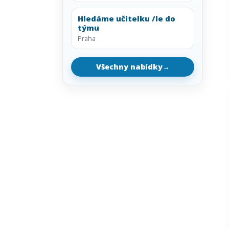
Hledáme učitelku /le do
týmu
Praha
Všechny nabídky
→