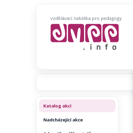
Přeskočit
na
vzdělávací nabídka pro pedagogy
obsah
Katalog akcí
Nadcházející akce