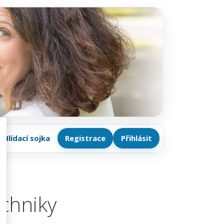
Hlídací sojka
Registrace
Přihlásit
echniky