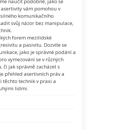
me naučit podobně, jako se
 asertivity vám pomohou v
e silného komunikačního
adit svůj názor bez manipulace,
chnik.
ckých forem mezilidské
esivitu a pasivitu. Dozvíte se
unikace, jako je správné podání a
 pro vymezování se v různých
, či jak správně zacházet s
e přehled asertivních práv a
 těchto technik v praxi a
druhými lidmi.