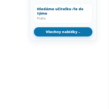
Hledáme učitelku /le do
týmu
Praha
Všechny nabídky
→