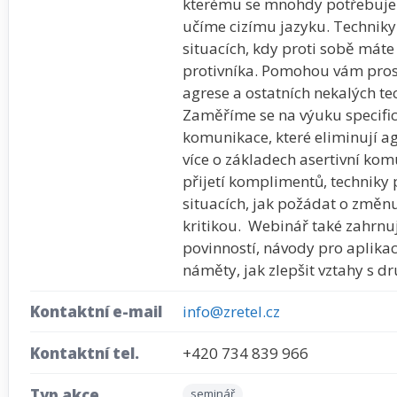
kterému se mnohdy potřebuje
učíme cizímu jazyku. Techniky
situacích, kdy proti sobě mát
protivníka. Pomohou vám pros
agrese a ostatních nekalých te
Zaměříme se na výuku specifi
komunikace, které eliminují agr
více o základech asertivní kom
přijetí komplimentů, techniky
situacích, jak požádat o změnu
kritikou. Webinář také zahrnuj
povinností, návody pro aplikaci
náměty, jak zlepšit vztahy s 
Kontaktní e-mail
info@zretel.cz
Kontaktní tel.
+420 734 839 966
Typ akce
seminář