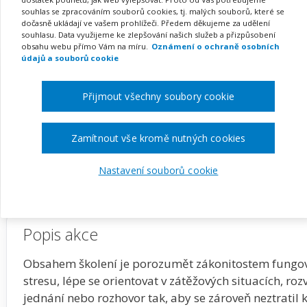
(webinář)
souhlas se zpracováním souborů cookies, tj. malých souborů, které se
dočasně ukládají ve vašem prohlížeči. Předem děkujeme za udělení
souhlasu. Data využijeme ke zlepšování našich služeb a přizpůsobení
obsahu webu přímo Vám na míru.
Oznámení o ochraně osobních
údajů a souborů cookie
Pořádá
Zřetel, s.r.o.
Přijmout všechny soubory cookie
TERMÍN
MÍSTO
13. 01. 2027
ONLINE
Zamítnout vše kromě nutných cookies
Zobrazit akci na webu pořadatele
Nastavení souborů cookie
Popis akce
Obsahem školení je porozumět zákonitostem fungov
stresu, lépe se orientovat v zátěžových situacích, r
jednání nebo rozhovor tak, aby se zároveň neztrati