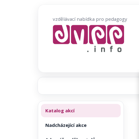
Přeskočit
na
vzdělávací nabídka pro pedagogy
obsah
Katalog akcí
Nadcházející akce