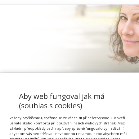
Proč se registrovat
Aby web fungoval jak má
(souhlas s cookies)
Vážený návštěvníku, snažíme se ze všech sil přinášet vysokou úroveň
Asertivní komunikační t
uživatelského komfortu při používání našich webových stránek. Mezi
základní předpoklady patří např. aby správně fungovalo vyhledávání,
abychom vás neobtěžovali nevhodnou reklamou nebo abychom měli
dostatek podnětů, jak web vylepšovat. Proto od Vás potřebujeme