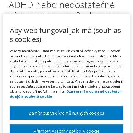
ADHD nebo nedostatečné
výchovné vedení? – kurz na
klíč
Aby web fungoval jak má (souhlas
s cookies)
Pořádá
INFRA, s.r.o.
Vážený návštěvníku, snažíme se ze všech sil přinášet vysokou úroveň
uživatelského komfortu při používání našich webových stránek. Mezi
základní předpoklady patří např. aby správně fungovalo vyhledávání,
TERMÍN
abychom vás neobtěžovali nevhodnou reklamou nebo abychom měli
na klíč
dostatek podnětů, jak web vylepšovat. Proto od Vás potřebujeme
souhlas se zpracováním souborů cookies, tj. malých souborů, které
se dočasně ukládají ve vašem prohlížeči. Předem děkujeme za udělení
souhlasu. Data využijeme ke zlepšování našich služeb a přizpůsobení
MÍSTO
obsahu webu přímo Vám na míru.
Oznámení o ochraně osobních
Celá ČR
údajů a souborů cookie
CENA
Zamítnout vše kromě nutných cookies
16900 Kč
Přijmout všechny soubory cookie