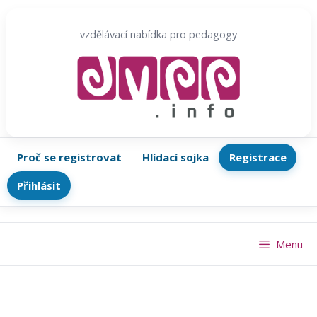
Přeskočit
na
vzdělávací nabídka pro pedagogy
obsah
Proč se registrovat
Hlídací sojka
Registrace
Přihlásit
Menu