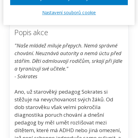
Zobrazit akci na webu pořadatele
Nastavení souborů cookie
Popis akce
"Naše mládež miluje přepych. Nemá správné
chování. Neuznává autority a nemá úctu před
stářím. Děti odmlouvají rodičům, srkají při jídle
a tyranizují své učitele."
- Sokrates
Ano, už starověký pedagog Sokrates si
stěžuje na nevychovanost svých žáků. Od
dob starověku však velmi pokročila
diagnostika poruch chování a dnešní
pedagog by měl umět rozlišovat mezi
dítětem, které má ADHD nebo jiná omezení,
jež není schopno jednoduše samo ovlivnit, a