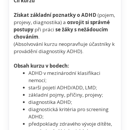
Cíl kurzu
Získat základní poznatky o ADHD
(pojem,
projevy, diagnostika) a
osvojit si správné
postupy
při práci
se žáky s nežádoucím
chováním
.
(Absolvování kurzu neopravňuje účastníky k
provádění diagnostiky ADHD).
Obsah kurzu v bodech:
ADHD v mezinárodní klasifikaci
nemocí;
starší pojetí ADHD/ADD, LMD;
základní pojmy, příčiny, projevy;
diagnostika ADHD;
diagnostická kritéria pro screening
ADHD;
předpoklady zdravého vývoje dítěte,