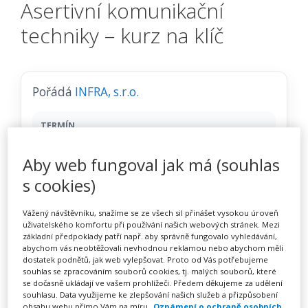
Asertivní komunikační
techniky – kurz na klíč
Pořádá
INFRA, s.r.o.
TERMÍN
na klíč
Aby web fungoval jak má (souhlas
s cookies)
MÍSTO
Celá ČR
Vážený návštěvníku, snažíme se ze všech sil přinášet vysokou úroveň
uživatelského komfortu při používání našich webových stránek. Mezi
CENA
základní předpoklady patří např. aby správně fungovalo vyhledávání,
abychom vás neobtěžovali nevhodnou reklamou nebo abychom měli
6400 Kč
dostatek podnětů, jak web vylepšovat. Proto od Vás potřebujeme
souhlas se zpracováním souborů cookies, tj. malých souborů, které
se dočasně ukládají ve vašem prohlížeči. Předem děkujeme za udělení
Zobrazit akci na webu pořadatele
souhlasu. Data využijeme ke zlepšování našich služeb a přizpůsobení
obsahu webu přímo Vám na míru.
Oznámení o ochraně osobních