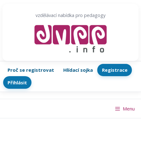
Přeskočit
na
vzdělávací nabídka pro pedagogy
obsah
Proč se registrovat
Hlídací sojka
Registrace
Přihlásit
Menu