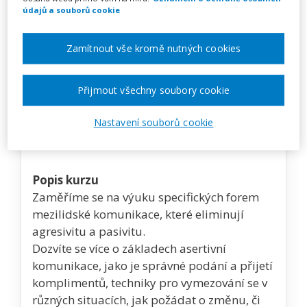
údajů a souborů cookie
Popis akce
Zamítnout vše kromě nutných cookies
"
V asertivní komunikaci nejde o to, vyhrát nebo
Přijmout všechny soubory cookie
prohrát. Jde o porozumění, respekt a dosažení
uspokojivé dohody."
Nastavení souborů cookie
- Sharon Anthony Bower
Popis kurzu
Zaměříme se na výuku specifických forem
mezilidské komunikace, které eliminují
agresivitu a pasivitu.
Dozvíte se více o základech asertivní
komunikace, jako je správné podání a přijetí
komplimentů, techniky pro vymezování se v
různých situacích, jak požádat o změnu, či