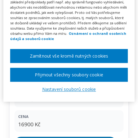
Selektivní prevence – řízení
základní předpoklady patří např. aby správně fungovalo vyhledávání,
abychom vás neobtěžovali nevhodnou reklamou nebo abychom měli
vztahů v třídním kolektivu –
dostatek podnětů, jak web vylepšovat. Proto od Vás potřebujeme
souhlas se zpracováním souborů cookies, tj. malých souborů, které
techniky – kurz na klíč
se dočasně ukládají ve vašem prohlížeči. Předem děkujeme za udělení
souhlasu. Data využijeme ke zlepšování našich služeb a přizpůsobení
obsahu webu přímo Vám na míru.
Oznámení o ochraně osobních
údajů a souborů cookie
Pořádá
INFRA, s.r.o.
Zamítnout vše kromě nutných cookies
TERMÍN
na klíč
Přijmout všechny soubory cookie
Nastavení souborů cookie
MÍSTO
Celá ČR
CENA
16900 Kč