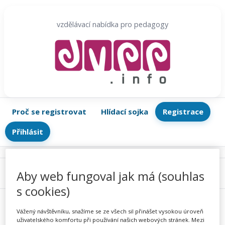
Přeskočit
na
vzdělávací nabídka pro pedagogy
obsah
Proč se registrovat
Hlídací sojka
Registrace
Přihlásit
Aby web fungoval jak má (souhlas
Menu
s cookies)
Vážený návštěvníku, snažíme se ze všech sil přinášet vysokou úroveň
uživatelského komfortu při používání našich webových stránek. Mezi