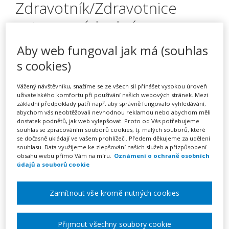
Zdravotník/Zdravotnice
zotavovacích akcí
Aby web fungoval jak má (souhlas
s cookies)
Pořádá
Zřetel, s.r.o.
Vážený návštěvníku, snažíme se ze všech sil přinášet vysokou úroveň
TERMÍN
uživatelského komfortu při používání našich webových stránek. Mezi
základní předpoklady patří např. aby správně fungovalo vyhledávání,
03. 10. 2026 - 18. 10. 2026
abychom vás neobtěžovali nevhodnou reklamou nebo abychom měli
dostatek podnětů, jak web vylepšovat. Proto od Vás potřebujeme
souhlas se zpracováním souborů cookies, tj. malých souborů, které
MÍSTO
se dočasně ukládají ve vašem prohlížeči. Předem děkujeme za udělení
ONLINE
souhlasu. Data využijeme ke zlepšování našich služeb a přizpůsobení
obsahu webu přímo Vám na míru.
Oznámení o ochraně osobních
údajů a souborů cookie
CENA
5490 Kč
Zamítnout vše kromě nutných cookies
Zobrazit akci na webu pořadatele
Přijmout všechny soubory cookie