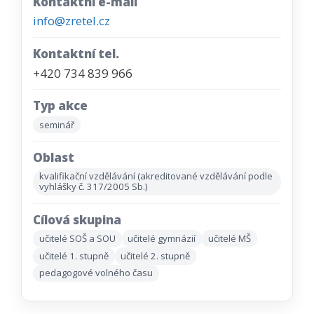
Kontaktní e-mail
info@zretel.cz
Kontaktní tel.
+420 734 839 966
Typ akce
seminář
Oblast
kvalifikační vzdělávání (akreditované vzdělávání podle
vyhlášky č. 317/2005 Sb.)
Cílová skupina
učitelé SOŠ a SOU
učitelé gymnázií
učitelé MŠ
učitelé 1. stupně
učitelé 2. stupně
pedagogové volného času