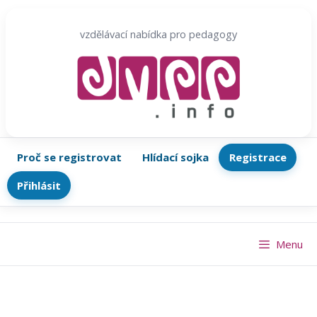
Přeskočit
na
vzdělávací nabídka pro pedagogy
obsah
Proč se registrovat
Hlídací sojka
Registrace
Přihlásit
Menu