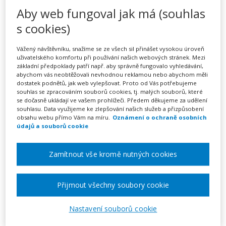
Podnětné prostředí v MŠ
Aby web fungoval jak má (souhlas
jako vzdělávací strategie
s cookies)
(webinář)
Vážený návštěvníku, snažíme se ze všech sil přinášet vysokou úroveň
uživatelského komfortu při používání našich webových stránek. Mezi
základní předpoklady patří např. aby správně fungovalo vyhledávání,
abychom vás neobtěžovali nevhodnou reklamou nebo abychom měli
dostatek podnětů, jak web vylepšovat. Proto od Vás potřebujeme
Pořádá
Zřetel, s.r.o.
souhlas se zpracováním souborů cookies, tj. malých souborů, které
se dočasně ukládají ve vašem prohlížeči. Předem děkujeme za udělení
souhlasu. Data využijeme ke zlepšování našich služeb a přizpůsobení
TERMÍN
obsahu webu přímo Vám na míru.
Oznámení o ochraně osobních
21. 01. 2027
údajů a souborů cookie
MÍSTO
Zamítnout vše kromě nutných cookies
ONLINE
Přijmout všechny soubory cookie
CENA
1950 Kč
Nastavení souborů cookie