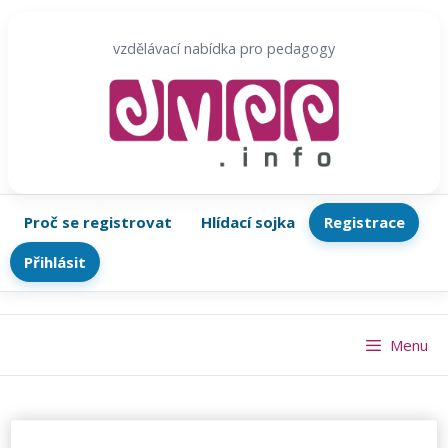
Přeskočit
na
vzdělávací nabídka pro pedagogy
obsah
Proč se registrovat
Hlídací sojka
Registrace
Přihlásit
Menu