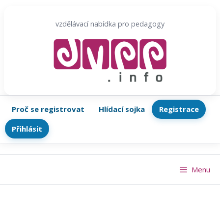
Přeskočit
na
vzdělávací nabídka pro pedagogy
obsah
Proč se registrovat
Hlídací sojka
Registrace
Přihlásit
Menu