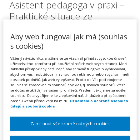
Asistent pedagoga v praxi –
Praktické situace ze
školního života (webinář)
Aby web fungoval jak má (souhlas
s cookies)
Pořádá
Zřetel, s.r.o.
Vážený návštěvníku, snažíme se ze všech sil přinášet vysokou úroveň
uživatelského komfortu při používání našich webových stránek. Mezi
TERMÍN
základní předpoklady patří např. aby správně fungovalo vyhledávání,
abychom vás neobtěžovali nevhodnou reklamou nebo abychom měli
04. 09. 2026
dostatek podnětů, jak web vylepšovat. Proto od Vás potřebujeme
souhlas se zpracováním souborů cookies, tj. malých souborů, které
se dočasně ukládají ve vašem prohlížeči. Předem děkujeme za udělení
MÍSTO
souhlasu. Data využijeme ke zlepšování našich služeb a přizpůsobení
ONLINE
obsahu webu přímo Vám na míru.
Oznámení o ochraně osobních
údajů a souborů cookie
CENA
Zamítnout vše kromě nutných cookies
1350 Kč