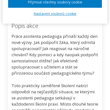
Přijmout všechny soubory cookie
Zobrazit akci na webu pořadatele
Nastavení souborů cookie
Popis akce
Práce asistenta pedagoga přináší každý den
nové výzvy. Jak podpořit žáka, který odmítá
spolupracovat? Jak reagovat na náročné
chování? Kdy pomoci a kdy naopak podpořit
samostatnost dítěte? Jak efektivně
spolupracovat s učitelem a stát se
přirozenou součástí pedagogického týmu?
Toto prakticky zaměřené školení nabízí
odpovědi na nejčastější situace, se kterými
se asistenti pedagoga setkávají v
každodenní školní praxi. Místo dlouhé teorie