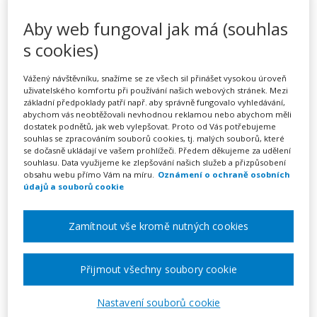
Nenásilná komunikace v
Aby web fungoval jak má (souhlas
pedagogické praxi: cesta ke
s cookies)
zdravým vztahům a
efektivnímu řešení konfliktů
Vážený návštěvníku, snažíme se ze všech sil přinášet vysokou úroveň
uživatelského komfortu při používání našich webových stránek. Mezi
základní předpoklady patří např. aby správně fungovalo vyhledávání,
(webinář)
abychom vás neobtěžovali nevhodnou reklamou nebo abychom měli
dostatek podnětů, jak web vylepšovat. Proto od Vás potřebujeme
souhlas se zpracováním souborů cookies, tj. malých souborů, které
se dočasně ukládají ve vašem prohlížeči. Předem děkujeme za udělení
souhlasu. Data využijeme ke zlepšování našich služeb a přizpůsobení
Pořádá
Zřetel, s.r.o.
obsahu webu přímo Vám na míru.
Oznámení o ochraně osobních
údajů a souborů cookie
TERMÍN
27. 11. 2026
Zamítnout vše kromě nutných cookies
MÍSTO
Přijmout všechny soubory cookie
ONLINE
Nastavení souborů cookie