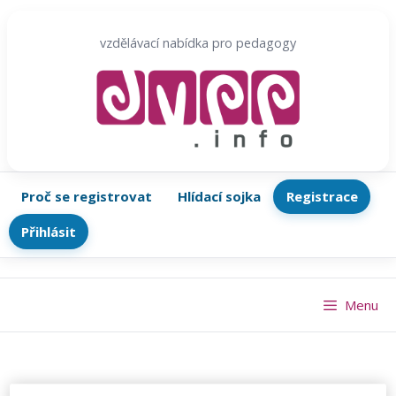
Přeskočit
na
vzdělávací nabídka pro pedagogy
obsah
Proč se registrovat
Hlídací sojka
Registrace
Přihlásit
Menu