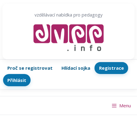
Přeskočit
na
vzdělávací nabídka pro pedagogy
obsah
Proč se registrovat
Hlídací sojka
Registrace
Přihlásit
Menu