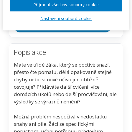
CENA
Přijmout všechny soubory cookie
1350 Kč
Nastavení souborů cookie
Zobrazit akci na webu pořadatele
Popis akce
Máte ve třídě žáka, který se poctivě snaží,
přesto čte pomalu, dělá opakovaně stejné
chyby nebo si nové učivo jen obtížně
osvojuje? Přidáváte další cvičení, více
domácích úkolů nebo delší procvičování, ale
výsledky se výrazně nemění?
Možná problém nespočívá v nedostatku
snahy ani píle. Žáci se specifickými
poruchami učení potřebují především