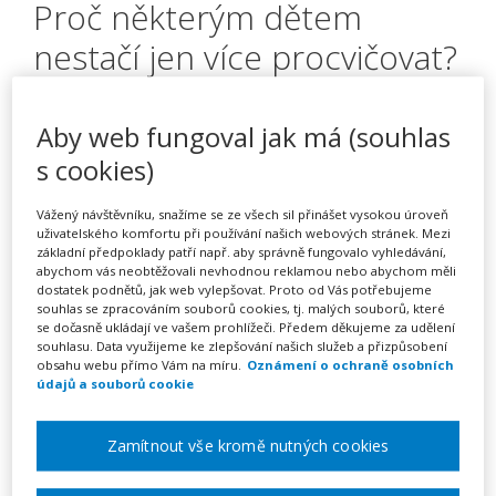
Proč některým dětem
nestačí jen více procvičovat?
– Praktické strategie pro
práci se žáky se specifickými
Aby web fungoval jak má (souhlas
s cookies)
poruchami učení (webinář)
Vážený návštěvníku, snažíme se ze všech sil přinášet vysokou úroveň
uživatelského komfortu při používání našich webových stránek. Mezi
základní předpoklady patří např. aby správně fungovalo vyhledávání,
Pořádá
Zřetel, s.r.o.
abychom vás neobtěžovali nevhodnou reklamou nebo abychom měli
dostatek podnětů, jak web vylepšovat. Proto od Vás potřebujeme
souhlas se zpracováním souborů cookies, tj. malých souborů, které
TERMÍN
se dočasně ukládají ve vašem prohlížeči. Předem děkujeme za udělení
11. 12. 2026
souhlasu. Data využijeme ke zlepšování našich služeb a přizpůsobení
obsahu webu přímo Vám na míru.
Oznámení o ochraně osobních
údajů a souborů cookie
MÍSTO
ONLINE
Zamítnout vše kromě nutných cookies