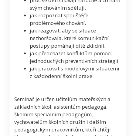
proč se děti chovají náročně a co nám
svým chováním sdělují,
jak rozpoznat spouštěče
problémového chování,
jak reagovat, aby se situace
nezhoršovala, které komunikační
postupy pomáhají dítě zklidnit,
jak předcházet konfliktům pomocí
jednoduchých preventivních strategií,
jak pracovat s modelovými situacemi
z každodenní školní praxe.
Seminář je určen učitelům mateřských a
základních škol, asistentům pedagoga,
školním speciálním pedagogům,
vychovatelům školních družin i dalším
pedagogickým pracovníkům, kteří chtějí