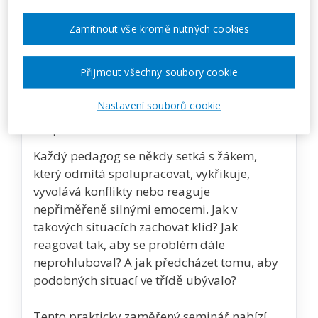
CENA
1350 Kč
Zamítnout vše kromě nutných cookies
Zobrazit akci na webu pořadatele
Přijmout všechny soubory cookie
Nastavení souborů cookie
Popis akce
Každý pedagog se někdy setká s žákem,
který odmítá spolupracovat, vykřikuje,
vyvolává konflikty nebo reaguje
nepřiměřeně silnými emocemi. Jak v
takových situacích zachovat klid? Jak
reagovat tak, aby se problém dále
neprohluboval? A jak předcházet tomu, aby
podobných situací ve třídě ubývalo?
Tento prakticky zaměřený seminář nabízí