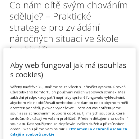
Co nám dítě svým chováním
sděluje? – Praktické
strategie pro zvládání
náročných situací ve škole
(webinář)
Aby web fungoval jak má (souhlas
s cookies)
Pořádá
Zřetel, s.r.o.
Vážený návštěvníku, snažíme se ze všech sil přinášet vysokou úroveň
TERMÍN
uživatelského komfortu při používání našich webových stránek. Mezi
18. 01. 2027
základní předpoklady patří např. aby správně fungovalo vyhledávání,
abychom vás neobtěžovali nevhodnou reklamou nebo abychom měli
dostatek podnětů, jak web vylepšovat. Proto od Vás potřebujeme
souhlas se zpracováním souborů cookies, tj. malých souborů, které
MÍSTO
se dočasně ukládají ve vašem prohlížeči. Předem děkujeme za udělení
ONLINE
souhlasu. Data využijeme ke zlepšování našich služeb a přizpůsobení
obsahu webu přímo Vám na míru.
Oznámení o ochraně osobních
údajů a souborů cookie