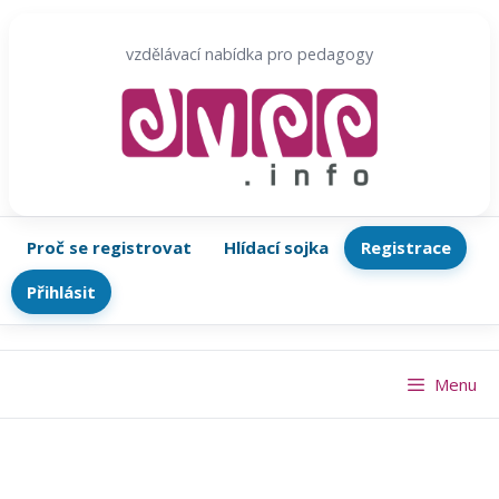
Přeskočit
na
vzdělávací nabídka pro pedagogy
obsah
Proč se registrovat
Hlídací sojka
Registrace
Přihlásit
Menu