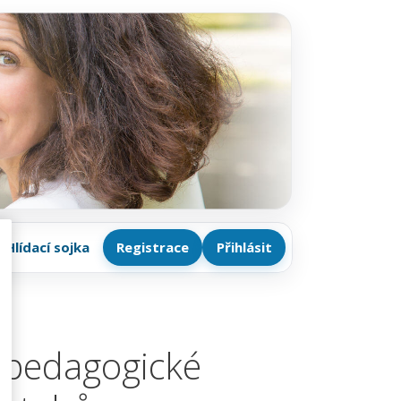
Hlídací sojka
Registrace
Přihlásit
 pedagogické