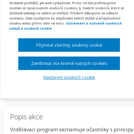
praxi: cesta ke zdravým
dostatek podnětů, jak web vylepšovat. Proto od Vás potřebujeme
souhlas se zpracováním souborů cookies, tj. malých souborů, které se
efektivnímu řešení konfl
dočasně ukládají ve vašem prohlížeči. Předem děkujeme za udělení
souhlasu. Data využijeme ke zlepšování našich služeb a přizpůsobení
obsahu webu přímo Vám na míru.
Oznámení o ochraně osobních
údajů a souborů cookie
Přijmout všechny soubory cookie
Pořádá
Zřetel, s.r.o.
TERMÍN
MÍSTO
Zamítnout vše kromě nutných cookies
19. 03. 2027
ONLINE
Nastavení souborů cookie
Zobrazit akci na webu pořadatele
Popis akce
Vzdělávací program seznamuje účastníky s princip