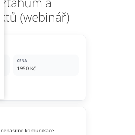
 vztahům a
iktů (webinář)
CENA
1950 Kč
y nenásilné komunikace