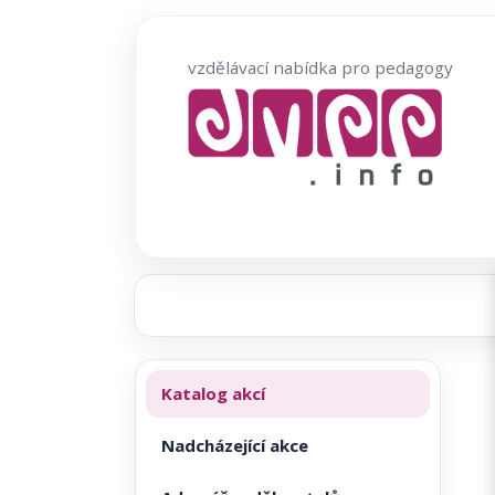
Přeskočit
na
vzdělávací nabídka pro pedagogy
obsah
Katalog akcí
Nadcházející akce