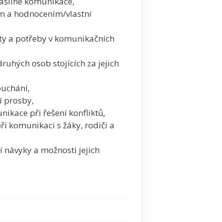
násilné komunikace,
ím a hodnocením/vlastní
ity a potřeby v komunikačních
uhých osob stojících za jejich
ouchání,
í prosby,
nikace při řešení konfliktů,
ři komunikaci s žáky, rodiči a
í návyky a možnosti jejich