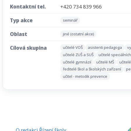
Kontaktní tel.
+420 734 839 966
Typ akce
seminář
Oblast
jiné (ostatní akce)
Cílová skupina
učitelé VOŠ
asistenti pedagoga
vy
učitelé ZUŠ a SUŠ
učitelé speciálních
učitelé gymnázií
učitelé MŠ
učitel
ředitelé škol a školských zařízení
pe
učitel - metodik prevence
O redakci Řízení školy