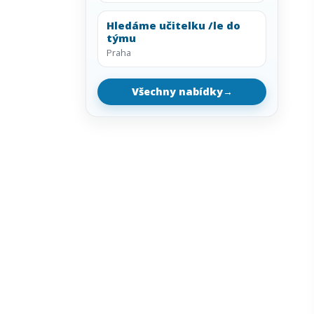
Hledáme učitelku /le do
týmu
Praha
Všechny nabídky
→