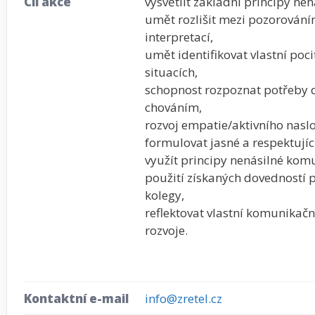
Cíl akce
vysvětlit základní principy ne
umět rozlišit mezi pozorován
interpretací,
umět identifikovat vlastní poc
situacích,
schopnost rozpoznat potřeby dr
chováním,
rozvoj empatie/aktivního nasl
formulovat jasné a respektujíc
využít principy nenásilné komu
použití získaných dovedností p
kolegy,
reflektovat vlastní komunikačn
rozvoje.
Kontaktní e-mail
info@zretel.cz