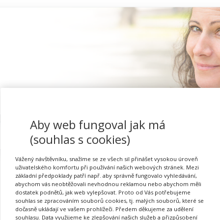
Aby web fungoval jak má
Proč se registrovat
(souhlas s cookies)
Vážený návštěvníku, snažíme se ze všech sil přinášet vysokou úroveň
uživatelského komfortu při používání našich webových stránek. Mezi
základní předpoklady patří např. aby správně fungovalo vyhledávání,
abychom vás neobtěžovali nevhodnou reklamou nebo abychom měli
Akreditace vzdělávacích
dostatek podnětů, jak web vylepšovat. Proto od Vás potřebujeme
souhlas se zpracováním souborů cookies, tj. malých souborů, které se
dočasně ukládají ve vašem prohlížeči. Předem děkujeme za udělení
souhlasu. Data využijeme ke zlepšování našich služeb a přizpůsobení