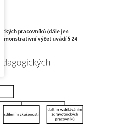
gických pracovníků (dále jen
demonstrativní výčet uvádí § 24
edagogických