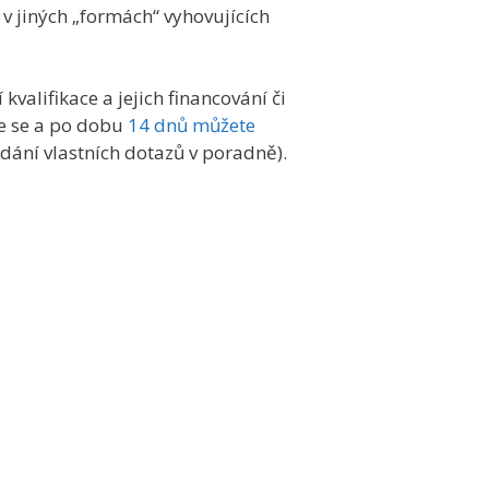
v jiných „formách“ vyhovujících
kvalifikace a jejich financování či
te se a po dobu
14 dnů můžete
ání vlastních dotazů v poradně).