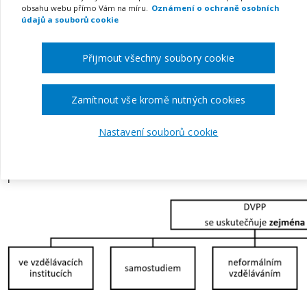
systému DVPP
obsahu webu přímo Vám na míru.
Oznámení o ochraně osobních
údajů a souborů cookie
7. července 2023
Přijmout všechny soubory cookie
S účinností od 1. 9. 2023 se další vzdělávání pedago
„DVPP“) realizuje prostřednictvím „forem“, jejichž 
Zamítnout vše kromě nutných cookies
odst. 4 zákona o pedagogických pracovnících.
Nastavení souborů cookie
„Formy“ DVPP podle zákona o p
pracovnících