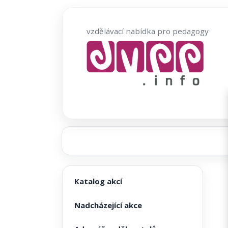
Přeskočit
na
vzdělávací nabídka pro pedagogy
obsah
Katalog akcí
Nadcházející akce