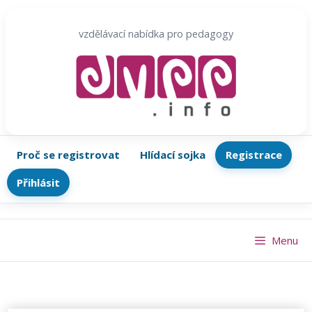
Přeskočit
na
vzdělávací nabídka pro pedagogy
obsah
Proč se registrovat
Hlídací sojka
Registrace
Přihlásit
Menu