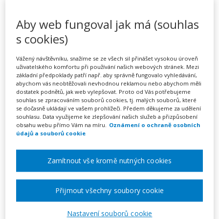
Fakulta tělesné výchovy a
sportu Univerzity Karlovy
Aby web fungoval jak má (souhlas
s cookies)
Vážený návštěvníku, snažíme se ze všech sil přinášet vysokou úroveň
uživatelského komfortu při používání našich webových stránek. Mezi
základní předpoklady patří např. aby správně fungovalo vyhledávání,
abychom vás neobtěžovali nevhodnou reklamou nebo abychom měli
dostatek podnětů, jak web vylepšovat. Proto od Vás potřebujeme
souhlas se zpracováním souborů cookies, tj. malých souborů, které
se dočasně ukládají ve vašem prohlížeči. Předem děkujeme za udělení
souhlasu. Data využijeme ke zlepšování našich služeb a přizpůsobení
obsahu webu přímo Vám na míru.
Oznámení o ochraně osobních
údajů a souborů cookie
Vzděláváme odborníky v oblasti sportu a
zdravého životního stylu. Měníme svět
Zamítnout vše kromě nutných cookies
pohybem.
Přijmout všechny soubory cookie
Web vzdělavatele
Nastavení souborů cookie
Zobrazit pořádané akce