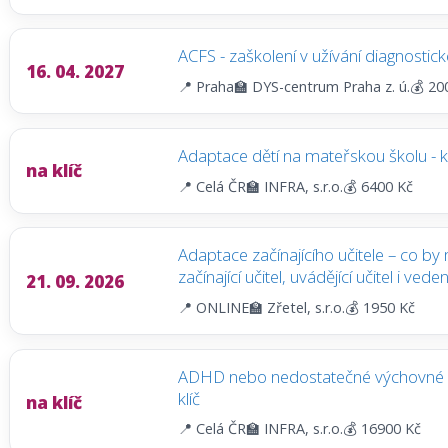
ACFS - zaškolení v užívání diagnostic
16. 04. 2027
📍 Praha
🏫 DYS-centrum Praha z. ú.
💰 20
Adaptace dětí na mateřskou školu - ku
na klíč
📍 Celá ČR
🏫 INFRA, s.r.o.
💰 6400 Kč
Adaptace začínajícího učitele – co by 
začínající učitel, uvádějící učitel i ved
21. 09. 2026
📍 ONLINE
🏫 Zřetel, s.r.o.
💰 1950 Kč
ADHD nebo nedostatečné výchovné v
klíč
na klíč
📍 Celá ČR
🏫 INFRA, s.r.o.
💰 16900 Kč