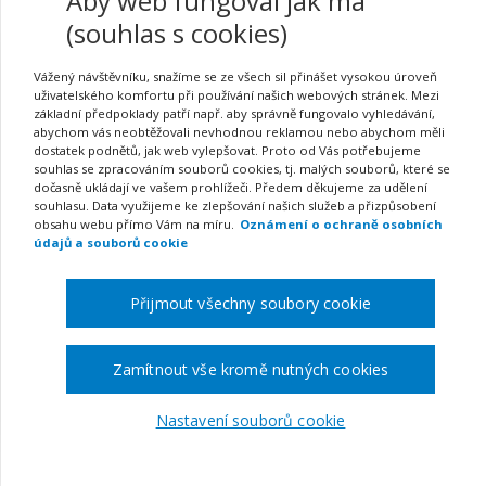
Aby web fungoval jak má
(souhlas s cookies)
Vážený návštěvníku, snažíme se ze všech sil přinášet vysokou úroveň
uživatelského komfortu při používání našich webových stránek. Mezi
Klíčová slova:
základní předpoklady patří např. aby správně fungovalo vyhledávání,
abychom vás neobtěžovali nevhodnou reklamou nebo abychom měli
dostatek podnětů, jak web vylepšovat. Proto od Vás potřebujeme
souhlas se zpracováním souborů cookies, tj. malých souborů, které se
Kraje:
Oblast z
dočasně ukládají ve vašem prohlížeči. Předem děkujeme za udělení
souhlasu. Data využijeme ke zlepšování našich služeb a přizpůsobení
obsahu webu přímo Vám na míru.
Oznámení o ochraně osobních
údajů a souborů cookie
Zobrazit akce:
Přijmout všechny soubory cookie
Obou typů
Na konkrétní termín
Na klíč
Akce od:
Akce do:
Zamítnout vše kromě nutných cookies
Nastavení souborů cookie
Storno vyhledávacího filtru