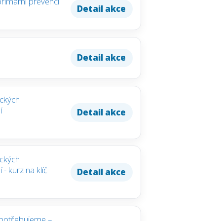
primární prevenci
Detail akce
Detail akce
ických
í
Detail akce
ických
- kurz na klíč
Detail akce
t potřebujeme –