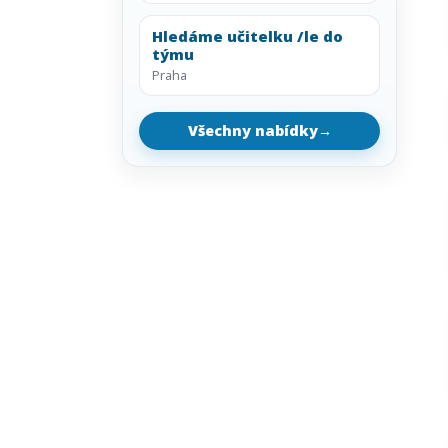
Hledáme učitelku /le do
týmu
Praha
Všechny nabídky
→