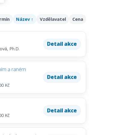
rmín
Název ↑
Vzdělavatel
Cena
Detail akce
ová, Ph.D.
ním a raném
Detail akce
00 Kč
Detail akce
00 Kč