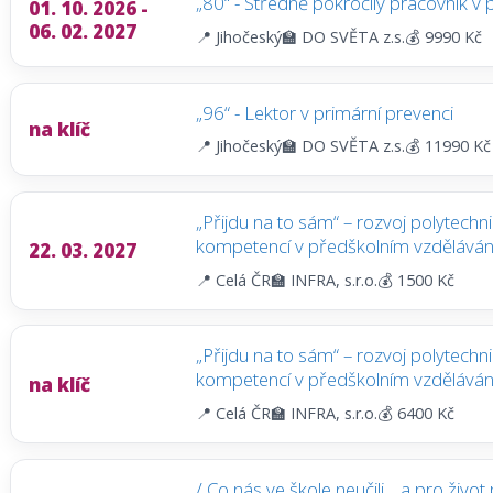
„80“ - Středně pokročilý pracovník v 
01. 10. 2026 -
06. 02. 2027
📍 Jihočeský
🏫 DO SVĚTA z.s.
💰 9990 Kč
„96“ - Lektor v primární prevenci
na klíč
📍 Jihočeský
🏫 DO SVĚTA z.s.
💰 11990 Kč
„Přijdu na to sám“ – rozvoj polytechn
kompetencí v předškolním vzděláván
22. 03. 2027
📍 Celá ČR
🏫 INFRA, s.r.o.
💰 1500 Kč
„Přijdu na to sám“ – rozvoj polytechn
kompetencí v předškolním vzdělávání 
na klíč
📍 Celá ČR
🏫 INFRA, s.r.o.
💰 6400 Kč
/ Co nás ve škole neučili… a pro živo