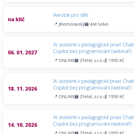
Aerobik pro děti
na klíč
📍 Jihomoravský
🏫 AM Solvo
AI asistenti v pedagogické praxi: Cha
Copilot bez programování (webinář)
06. 01. 2027
📍 ONLINE
🏫 Zřetel, s.r.o.
💰 1950 Kč
AI asistenti v pedagogické praxi: Cha
Copilot bez programování (webinář)
18. 11. 2026
📍 ONLINE
🏫 Zřetel, s.r.o.
💰 1950 Kč
AI asistenti v pedagogické praxi: Cha
Copilot bez programování (webinář)
14. 10. 2026
📍 ONLINE
🏫 Zřetel, s.r.o.
💰 1950 Kč