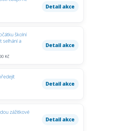
Detail akce
očátku školní
t selhání a
Detail akce
00 Kč
předejít
Detail akce
odou zážitkové
Detail akce