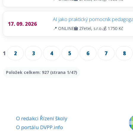
AI jako praktický pomocník pedagoga
17. 09. 2026
📍 ONLINE
🏫 Zřetel, s.r.o.
💰 1750 Kč
1
2
3
4
5
6
7
8
Položek celkem: 927 (strana 1/47)
O redakci Řízení školy
O portálu DVPP.info