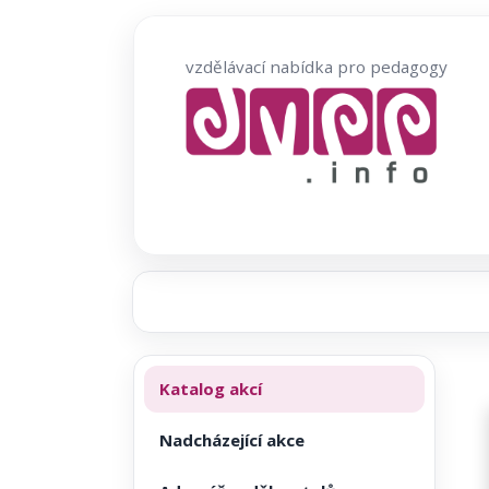
Přeskočit
na
vzdělávací nabídka pro pedagogy
obsah
Katalog akcí
Nadcházející akce