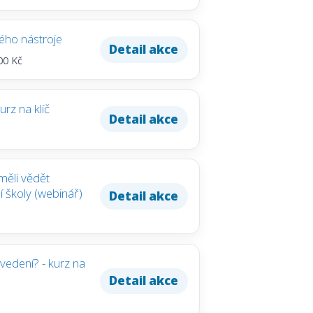
kého nástroje
Detail akce
00 Kč
rz na klíč
Detail akce
měli vědět
ení školy (webinář)
Detail akce
edení? - kurz na
Detail akce