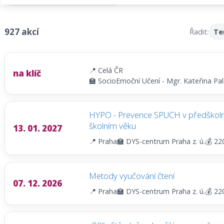
927 akcí
Řadit:
Te
📍 Celá ČR
na klíč
🏫 SocioEmoční Učení - Mgr. Kateřina Pal
HYPO - Prevence SPUCH v předškol
školním věku
13. 01. 2027
📍 Praha
🏫 DYS-centrum Praha z. ú.
💰 22
Metody vyučování čtení
07. 12. 2026
📍 Praha
🏫 DYS-centrum Praha z. ú.
💰 22