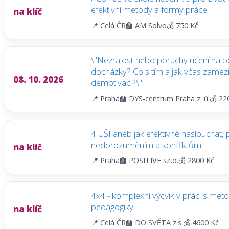
efektivní metody a formy práce
na klíč
📍 Celá ČR
🏫 AM Solvo
💰 750 Kč
\"Nezralost nebo poruchy učení na p
docházky? Co s tím a jak včas zamezi
08. 10. 2026
demotivaci?\"
📍 Praha
🏫 DYS-centrum Praha z. ú.
💰 22
4 UŠI aneb jak efektivně naslouchat, 
nedorozuměním a konfliktům
na klíč
📍 Praha
🏫 POSITIVE s.r.o.
💰 2800 Kč
4x4 - komplexní výcvik v práci s met
pedagogiky
na klíč
📍 Celá ČR
🏫 DO SVĚTA z.s.
💰 4600 Kč